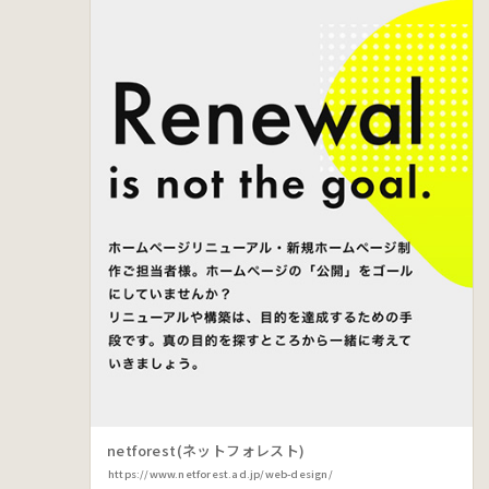
netforest(ネットフォレスト)
https://www.netforest.ad.jp/web-design/