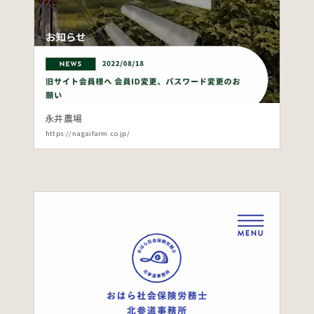
永井農場
https://nagaifarm.co.jp/