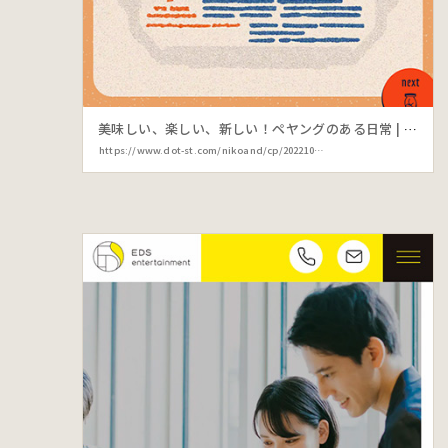
美味しい、楽しい、新しい！ペヤングのある日常 | ニコアンド
https://www.dot-st.com/nikoand/cp/202210product_zakka