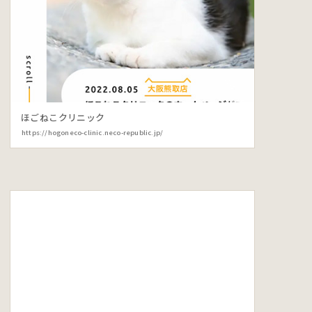
ほごねこクリニック
https://hogoneco-clinic.neco-republic.jp/