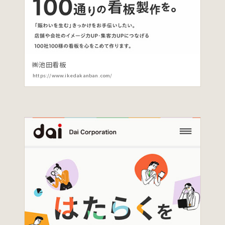
㈱池田看板
https://www.ikedakanban.com/