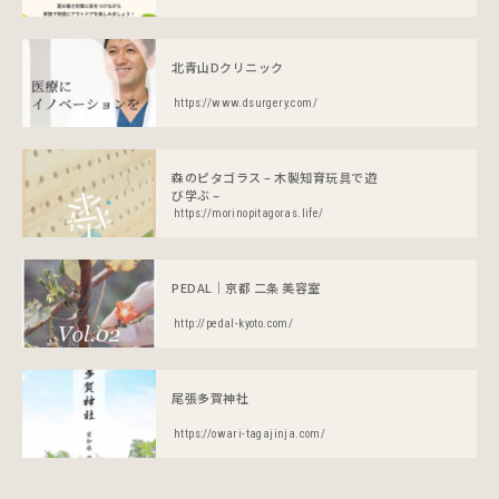
DOD
北青山Dクリニック
https://www.dsurgery.com/
森のピタゴラス – 木製知育玩具で遊
び学ぶ –
https://morinopitagoras.life/
PEDAL｜京都 二条 美容室
http://pedal-kyoto.com/
尾張多賀神社
https://owari-tagajinja.com/