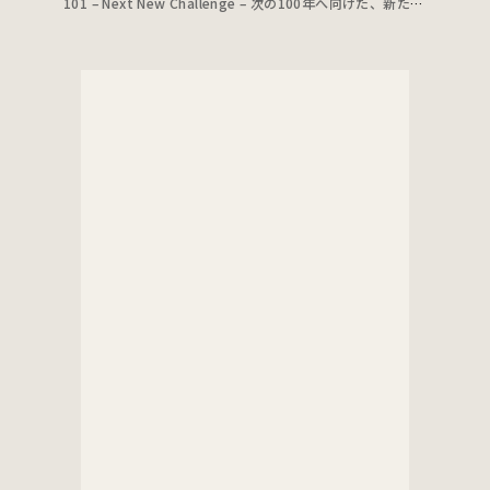
101 – Next New Challenge – 次の100年へ向けた、新たな挑戦のはじまり｜川崎市