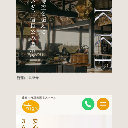
啓運山 法華寺