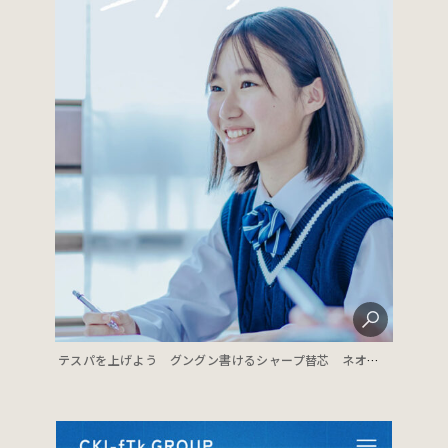
テスパを上げよう グングン書けるシャープ替芯 ネオックス・グラファイト│PILOT