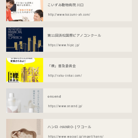
こいずみ動物病院 川口
http://www.koizumi-ah.com/
第11回浜松国際ピアノコンクール
https://www.hipic.jp/
「櫟」普及委員会
http://raku-iinkai.com/
onsend
https://www.onsend.jp/
ハンロ -HANRO- | ワコール
https://www.wacoal.jp/import/hanro/