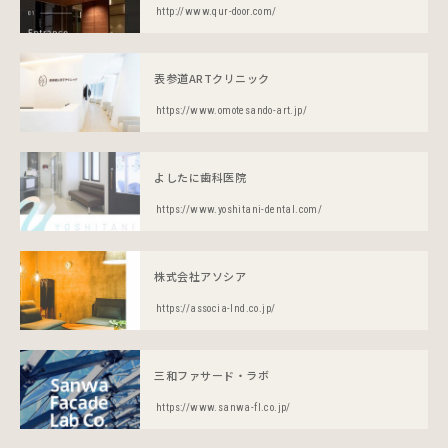
http://www.qur-door.com/
表参道ARTクリニック
https://www.omotesando-art.jp/
よしたに歯科医院
https://www.yoshitani-dental.com/
株式会社アソシア
https://associa-lnd.co.jp/
三和ファサード・ラボ
https://www.sanwa-fl.co.jp/