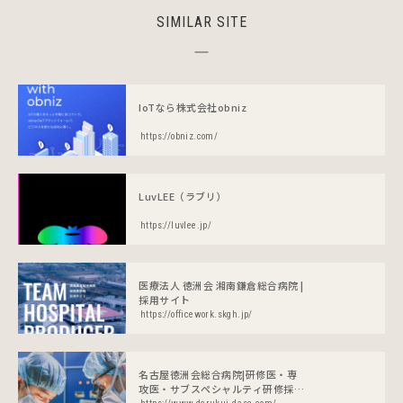
SIMILAR SITE
IoTなら株式会社obniz
https://obniz.com/
LuvLEE（ラブリ）
https://luvlee.jp/
医療法人 徳洲会 湘南鎌倉総合病院 |
採用サイト
https://officework.skgh.jp/
名古屋徳洲会総合病院|研修医・専
攻医・サブスペシャルティ研修採用
サイト