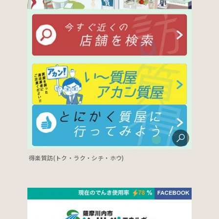
得楽質訪(トク・ラク・シチ・ホウ)