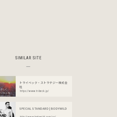
SIMILAR SITE
トライベック・ストラテジー株式会
社
https://www.tribeck.jp/
SPECIAL STANDARD | BODYWILD
http://www.bodywild.com/ss/