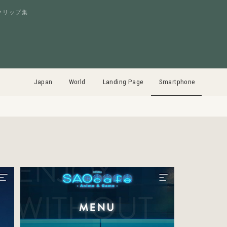
クリップ集
Japan
World
Landing Page
Smartphone