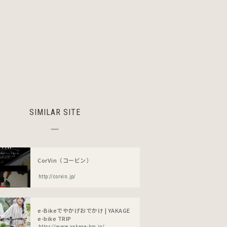
SIMILAR SITE
CorVin（コービン）
http://corvin.jp/
e-Bikeでやかげおでかけ | YAKAGE
e-bike TRIP
https://www.yakage-km.jp/