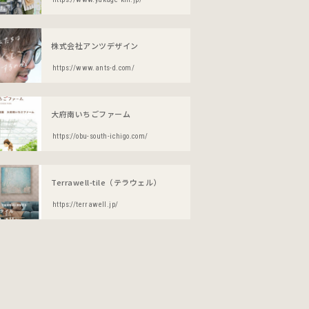
株式会社アンツデザイン
https://www.ants-d.com/
大府南いちごファーム
https://obu-south-ichigo.com/
Terrawell-tile（テラウェル）
https://terrawell.jp/