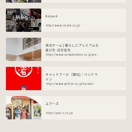
Roland
http://www.roland.co.jp/
泉北ホーム | 暮らしにプレミアムな
喜びを-注文住宅
https://www.senbokuhome.co.jp/premium/
キャットフード［懐石]│ペットラ
イン
https://www.petline.co.jp/kaiseki/
ユアーズ
https://your-s.co.jp/