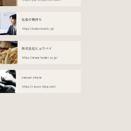
社長の鞄持ち
https://kabanmochi.jp/
株式会社ヒョウベイ
https://www.hyobei.co.jp/
ranun-store
https://ranun-shop.com/