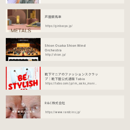
芦屋銀馬車
https://ginbasya.jp/
Shion Osaka Shion Wind
Orchestra
http://shion.jp/
靴下マニアのファッションスクラッ
プ｜靴下屋公式通販 Tabio
https://tabio.com/jp/im_socks_mania_vol21/
R&C株式会社
https://www.randcins.jp/