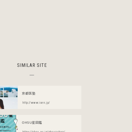
SIMILAR SITE
京都医塾
http://www.isen.jp/
OHSU星図鑑
https://ohsu.ac.jp/ohsuzukan/