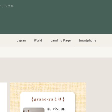
クリップ集
Japan
World
Landing Page
Smartphone