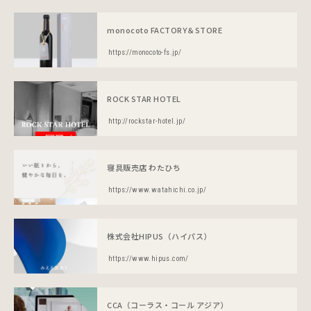
monocoto FACTORY＆STORE
https://monocoto-fs.jp/
ROCK STAR HOTEL
http://rockstar-hotel.jp/
寝具販売店 わたひち
https://www.watahichi.co.jp/
株式会社HIPUS（ハイパス）
https://www.hipus.com/
CCA（コーラス・コール アジア）