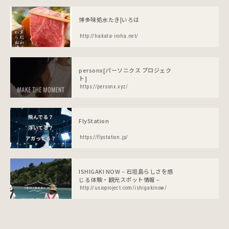
博多味処水たき|いろは
http://hakata-iroha.net/
personx[パーソニクス プロジェク
ト]
https://personx.xyz/
FlyStation
https://flystation.jp/
ISHIGAKI NOW – 石垣島らしさを感
じる体験・観光スポット情報 –
http://usioproject.com/ishigakinow/