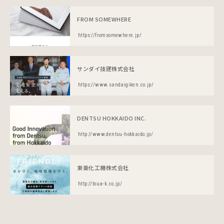
FROM SOMEWHERE
https://fromsomewhere.jp/
サンダイ技建株式会社
https://www.sandaigiken.co.jp/
DENTSU HOKKAIDO INC.
http://www.dentsu-hokkaido.jp/
東亜化工機株式会社
http://toua-k.co.jp/