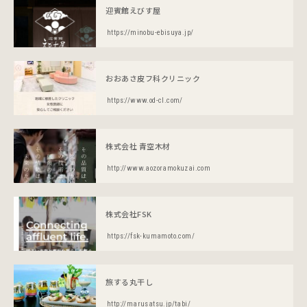
迎賓館えびす屋
https://minobu-ebisuya.jp/
おおあさ皮フ科クリニック
https://www.od-cl.com/
株式会社 青空木材
http://www.aozoramokuzai.com
株式会社FSK
https://fsk-kumamoto.com/
旅する丸干し
http://marusatsu.jp/tabi/