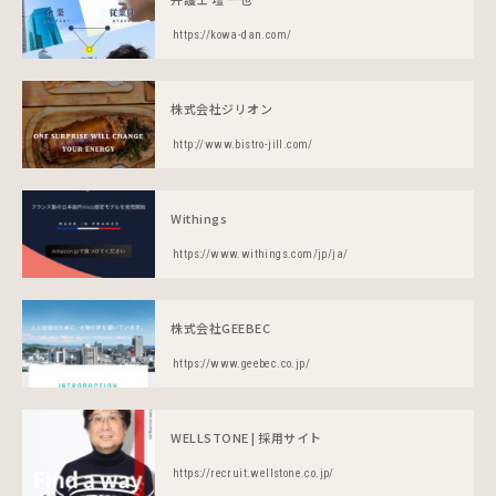
https://kowa-dan.com/
株式会社ジリオン
http://www.bistro-jill.com/
Withings
https://www.withings.com/jp/ja/
株式会社GEEBEC
https://www.geebec.co.jp/
WELLSTONE | 採用サイト
https://recruit.wellstone.co.jp/