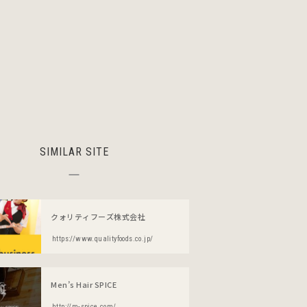
SIMILAR SITE
クォリティフーズ株式会社
https://www.qualityfoods.co.jp/
Men’s Hair SPICE
http://m-spice.com/