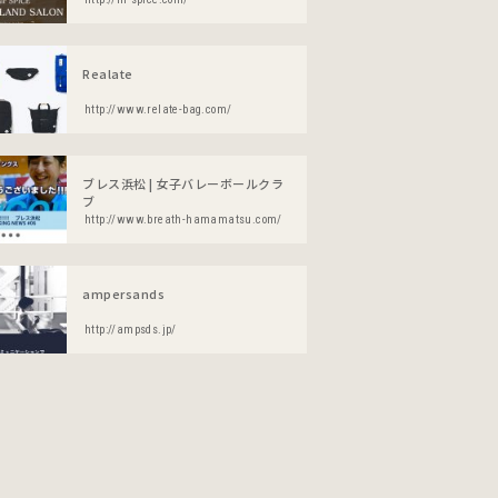
Realate
http://www.relate-bag.com/
ブレス浜松 | 女子バレーボールクラ
ブ
http://www.breath-hamamatsu.com/
ampersands
http://ampsds.jp/