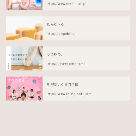
https://www.skymill.co.jp/
たんど〜る
https://tempsdor.jp/
うつわの、
https://utsuwanoten.com/
札幌ほいく専門学校
https://www.keisen-hoiku.com/