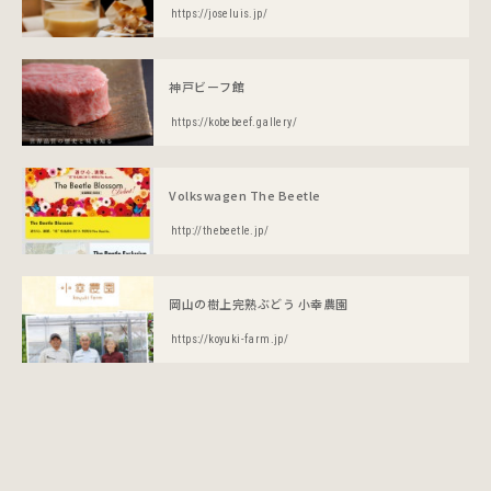
https://joseluis.jp/
神戸ビーフ館
https://kobebeef.gallery/
Volkswagen The Beetle
http://thebeetle.jp/
岡山の樹上完熟ぶどう 小幸農園
https://koyuki-farm.jp/